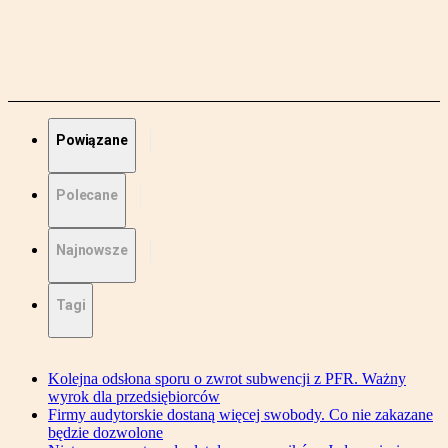
Powiązane
Polecane
Najnowsze
Tagi
Kolejna odsłona sporu o zwrot subwencji z PFR. Ważny
wyrok dla przedsiębiorców
Firmy audytorskie dostaną więcej swobody. Co nie zakazane
będzie dozwolone