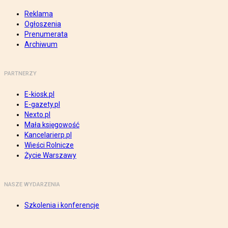
Reklama
Ogłoszenia
Prenumerata
Archiwum
PARTNERZY
E-kiosk.pl
E-gazety.pl
Nexto.pl
Mała księgowość
Kancelarierp.pl
Wieści Rolnicze
Życie Warszawy
NASZE WYDARZENIA
Szkolenia i konferencje