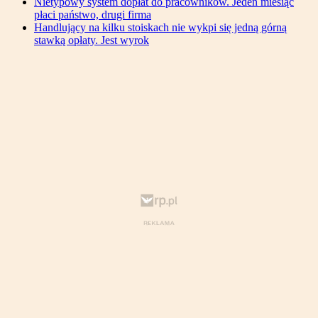
Nietypowy system dopłat do pracowników. Jeden miesiąc
płaci państwo, drugi firma
Handlujący na kilku stoiskach nie wykpi się jedną górną
stawką opłaty. Jest wyrok