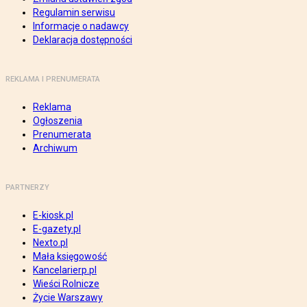
Regulamin serwisu
Informacje o nadawcy
Deklaracja dostępności
REKLAMA I PRENUMERATA
Reklama
Ogłoszenia
Prenumerata
Archiwum
PARTNERZY
E-kiosk.pl
E-gazety.pl
Nexto.pl
Mała księgowość
Kancelarierp.pl
Wieści Rolnicze
Życie Warszawy