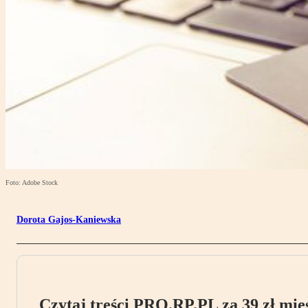
Foto: Adobe Stock
Dorota Gajos-Kaniewska
Czytaj treści PRO.RP.PL za 39 zł mies