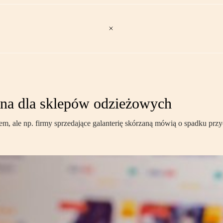
tna dla sklepów odzieżowych
iem, ale np. firmy sprzedające galanterię skórzaną mówią o spadku prz