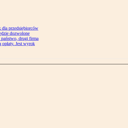
 dla przedsiębiorców
będzie dozwolone
 państwo, drugi firma
 opłaty. Jest wyrok