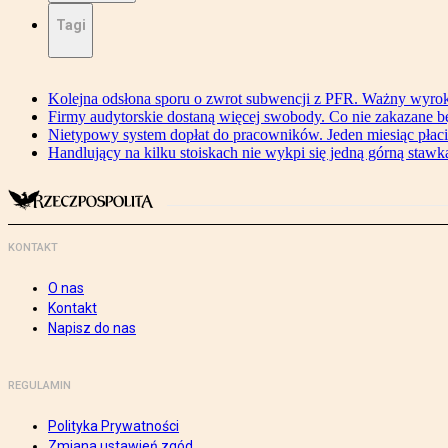
Tagi
Kolejna odsłona sporu o zwrot subwencji z PFR. Ważny wyrok
Firmy audytorskie dostaną więcej swobody. Co nie zakazane 
Nietypowy system dopłat do pracowników. Jeden miesiąc płaci
Handlujący na kilku stoiskach nie wykpi się jedną górną stawką
KONTAKT
O nas
Kontakt
Napisz do nas
REGULAMIN
Polityka Prywatności
Zmiana ustawień zgód