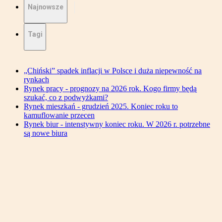
Najnowsze
Tagi
„Chiński” spadek inflacji w Polsce i duża niepewność na
rynkach
Rynek pracy - prognozy na 2026 rok. Kogo firmy będą
szukać, co z podwyżkami?
Rynek mieszkań - grudzień 2025. Koniec roku to
kamuflowanie przecen
Rynek biur - intenstywny koniec roku. W 2026 r. potrzebne
są nowe biura