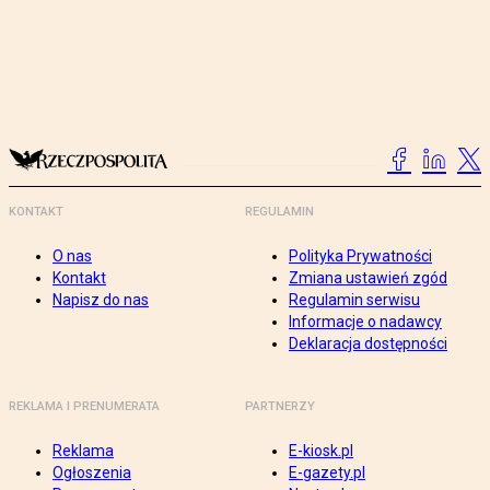
KONTAKT
REGULAMIN
O nas
Polityka Prywatności
Kontakt
Zmiana ustawień zgód
Napisz do nas
Regulamin serwisu
Informacje o nadawcy
Deklaracja dostępności
REKLAMA I PRENUMERATA
PARTNERZY
Reklama
E-kiosk.pl
Ogłoszenia
E-gazety.pl