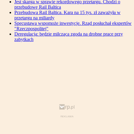
Jest skarga w sprawie rekordowego przetargu. Chodzi o
przebudowę Rail Baltica
Przebudowa Rail Baltica. Kara na 15 tys. zł zaważyła w
przetargu na miliardy
Specustawa wspomoże inwestycje. Rząd posłuchał ekspertów
"Rzeczpospolitej"
Deregulacja: będzie milcząca zgoda na drobne prace przy
zabytkach