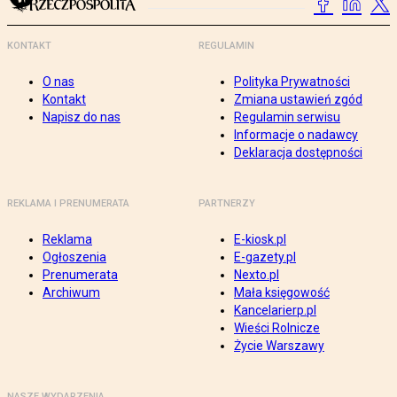
KONTAKT
REGULAMIN
O nas
Polityka Prywatności
Kontakt
Zmiana ustawień zgód
Napisz do nas
Regulamin serwisu
Informacje o nadawcy
Deklaracja dostępności
REKLAMA I PRENUMERATA
PARTNERZY
Reklama
E-kiosk.pl
Ogłoszenia
E-gazety.pl
Prenumerata
Nexto.pl
Archiwum
Mała księgowość
Kancelarierp.pl
Wieści Rolnicze
Życie Warszawy
NASZE WYDARZENIA