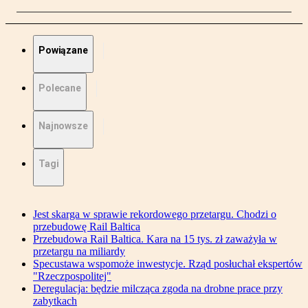
Powiązane
Polecane
Najnowsze
Tagi
Jest skarga w sprawie rekordowego przetargu. Chodzi o
przebudowę Rail Baltica
Przebudowa Rail Baltica. Kara na 15 tys. zł zaważyła w
przetargu na miliardy
Specustawa wspomoże inwestycje. Rząd posłuchał ekspertów
"Rzeczpospolitej"
Deregulacja: będzie milcząca zgoda na drobne prace przy
zabytkach