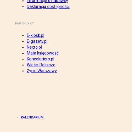
Informacje o nadawcy
Deklaracja dostępności
PARTNERZY
E-kiosk.pl
E-gazety.pl
Nexto.pl
Mała księgowość
Kancelarierp.pl
Wieści Rolnicze
Życie Warszawy
KALENDARIUM