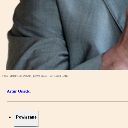
Foto: Marek Goliszewski, prezes BCC. Fot. Darek Golik.
Artur Osiecki
Powiązane