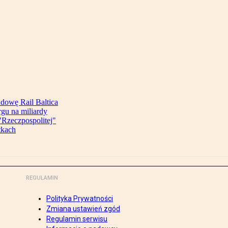
udowę Rail Baltica
rgu na miliardy
Rzeczpospolitej"
tkach
REGULAMIN
Polityka Prywatności
Zmiana ustawień zgód
Regulamin serwisu