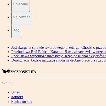
Polecane
Najnowsze
Tagi
Jest skarga w sprawie rekordowego przetargu. Chodzi o przeb
Przebudowa Rail Baltica. Kara na 15 tys. zł zaważyła w przeta
Specustawa wspomoże inwestycje. Rząd posłuchał ekspertów "
Deregulacja: będzie milcząca zgoda na drobne prace przy zaby
KONTAKT
O nas
Kontakt
Napisz do nas