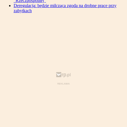
"Rzeczpospolitej"
Deregulacja: będzie milcząca zgoda na drobne prace przy
zabytkach