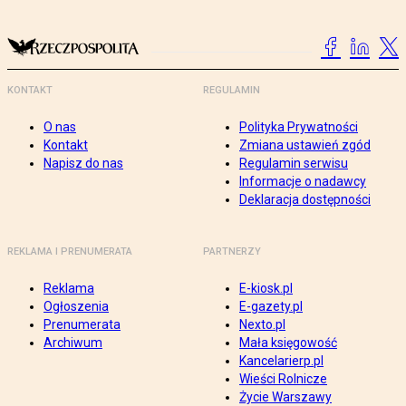
KONTAKT
REGULAMIN
O nas
Polityka Prywatności
Kontakt
Zmiana ustawień zgód
Napisz do nas
Regulamin serwisu
Informacje o nadawcy
Deklaracja dostępności
REKLAMA I PRENUMERATA
PARTNERZY
Reklama
E-kiosk.pl
Ogłoszenia
E-gazety.pl
Prenumerata
Nexto.pl
Archiwum
Mała księgowość
Kancelarierp.pl
Wieści Rolnicze
Życie Warszawy