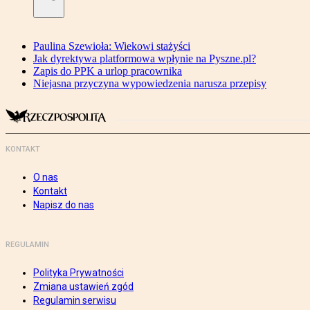
Paulina Szewioła: Wiekowi stażyści
Jak dyrektywa platformowa wpłynie na Pyszne.pl?
Zapis do PPK a urlop pracownika
Niejasna przyczyna wypowiedzenia narusza przepisy
KONTAKT
O nas
Kontakt
Napisz do nas
REGULAMIN
Polityka Prywatności
Zmiana ustawień zgód
Regulamin serwisu