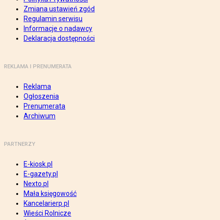
Zmiana ustawień zgód
Regulamin serwisu
Informacje o nadawcy
Deklaracja dostępności
REKLAMA I PRENUMERATA
Reklama
Ogłoszenia
Prenumerata
Archiwum
PARTNERZY
E-kiosk.pl
E-gazety.pl
Nexto.pl
Mała księgowość
Kancelarierp.pl
Wieści Rolnicze