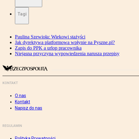
Tagi
Paulina Szewioła: Wiekowi stażyści
Jak dyrektywa platformowa wpłynie na Pyszne.pl?
Zapis do PPK a urlop pracownika
Niejasna przyczyna wypowiedzenia narusza przepisy
KONTAKT
O nas
Kontakt
Napisz do nas
REGULAMIN
Polityka Prywatności