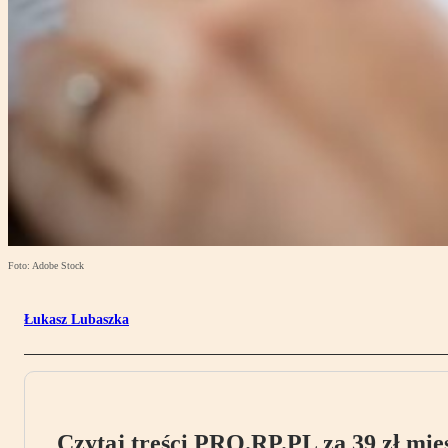
Foto: Adobe Stock
Łukasz Lubaszka
Czytaj treści PRO.RP.PL za 39 zł mies