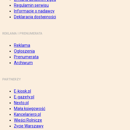
Regulamin serwisu
Informacje o nadawcy
Deklaracja dostępności
REKLAMA I PRENUMERATA
Reklama
Ogłoszenia
Prenumerata
Archiwum
PARTNERZY
E-kiosk.pl
E-gazety.pl
Nexto.pl
Mała księgowość
Kancelarierp.pl
Wieści Rolnicze
Życie Warszawy