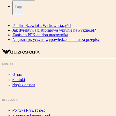
Tagi
Paulina Szewioła: Wiekowi stażyści
Jak dyrektywa platformowa wpłynie na Pyszne.pl?
Zapis do PPK a urlop pracownika
Niejasna przyczyna wypowiedzenia narusza przepisy
KONTAKT
O nas
Kontakt
Napisz do nas
REGULAMIN
Polityka Prywatności
Zmiana ustawień zgód