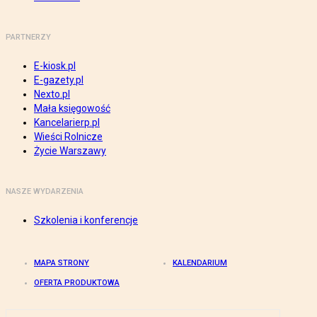
PARTNERZY
E-kiosk.pl
E-gazety.pl
Nexto.pl
Mała księgowość
Kancelarierp.pl
Wieści Rolnicze
Życie Warszawy
NASZE WYDARZENIA
Szkolenia i konferencje
MAPA STRONY
KALENDARIUM
OFERTA PRODUKTOWA