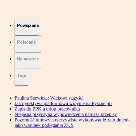
Powiązane
Polecane
Najnowsze
Tagi
Paulina Szewioła: Wiekowi stażyści
Jak dyrektywa platformowa wpłynie na Pyszne.pl?
Zapis do PPK a urlop pracownika
Niejasna przyczyna wypowiedzenia narusza przepisy
Pozorność umowy a rzeczywiste wykonywanie zatrudnienia
jako warunek podlegania ZUS