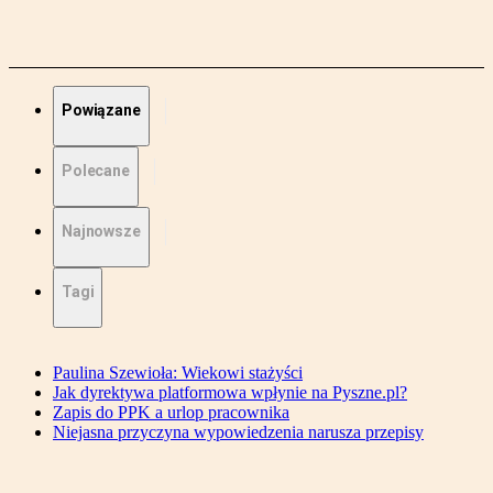
Powiązane
Polecane
Najnowsze
Tagi
Paulina Szewioła: Wiekowi stażyści
Jak dyrektywa platformowa wpłynie na Pyszne.pl?
Zapis do PPK a urlop pracownika
Niejasna przyczyna wypowiedzenia narusza przepisy