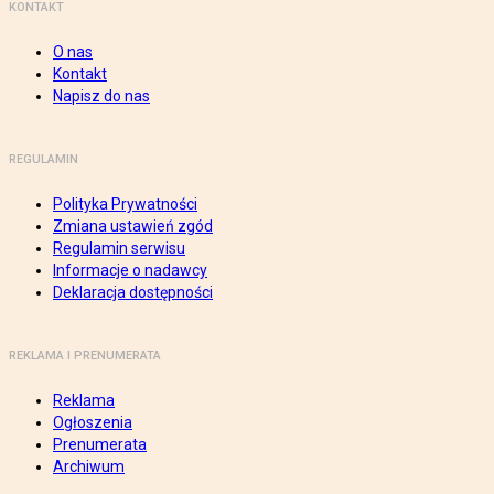
KONTAKT
O nas
Kontakt
Napisz do nas
REGULAMIN
Polityka Prywatności
Zmiana ustawień zgód
Regulamin serwisu
Informacje o nadawcy
Deklaracja dostępności
REKLAMA I PRENUMERATA
Reklama
Ogłoszenia
Prenumerata
Archiwum