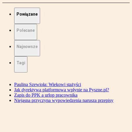
Powiązane
Polecane
Najnowsze
Tagi
Paulina Szewioła: Wiekowi stażyści
Jak dyrektywa platformowa wpłynie na Pyszne.pl?
Zapis do PPK a urlop pracownika
Niejasna przyczyna wypowiedzenia narusza przepisy