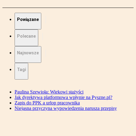
Powiązane
Polecane
Najnowsze
Tagi
Paulina Szewioła: Wiekowi stażyści
Jak dyrektywa platformowa wpłynie na Pyszne.pl?
Zapis do PPK a urlop pracownika
Niejasna przyczyna wypowiedzenia narusza przepisy