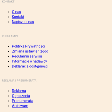
KONTAKT
O nas
Kontakt
Napisz do nas
REGULAMIN
Polityka Prywatności
Zmiana ustawień zgód
Regulamin serwisu
Informacje o nadawcy
Deklaracja dostępności
REKLAMA I PRENUMERATA
Reklama
Ogłoszenia
Prenumerata
Archiwum