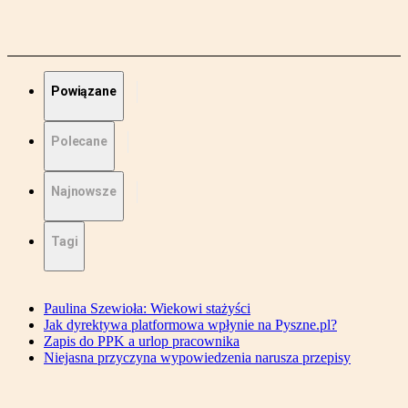
Powiązane
Polecane
Najnowsze
Tagi
Paulina Szewioła: Wiekowi stażyści
Jak dyrektywa platformowa wpłynie na Pyszne.pl?
Zapis do PPK a urlop pracownika
Niejasna przyczyna wypowiedzenia narusza przepisy