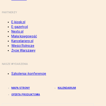
PARTNERZY
E-kiosk.pl
E-gazety.pl
Nexto.pl
Mała księgowość
Kancelarierp.pl
Wieści Rolnicze
Życie Warszawy
NASZE WYDARZENIA
Szkolenia i konferencje
MAPA STRONY
KALENDARIUM
OFERTA PRODUKTOWA