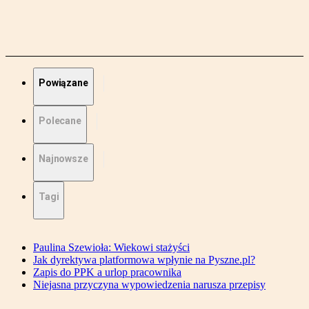
Powiązane
Polecane
Najnowsze
Tagi
Paulina Szewioła: Wiekowi stażyści
Jak dyrektywa platformowa wpłynie na Pyszne.pl?
Zapis do PPK a urlop pracownika
Niejasna przyczyna wypowiedzenia narusza przepisy