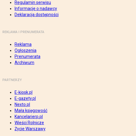
Regulamin serwisu
Informacje o nadawcy
Deklaracja dostępności
REKLAMA I PRENUMERATA
Reklama
Ogłoszenia
Prenumerata
Archiwum
PARTNERZY
E-kiosk.pl
E-gazety.pl
Nexto.pl
Mała księgowość
Kancelarierp.pl
Wieści Rolnicze
Życie Warszawy