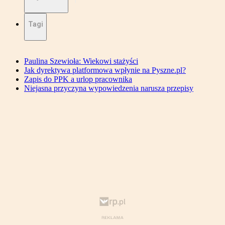
Tagi
Paulina Szewioła: Wiekowi stażyści
Jak dyrektywa platformowa wpłynie na Pyszne.pl?
Zapis do PPK a urlop pracownika
Niejasna przyczyna wypowiedzenia narusza przepisy