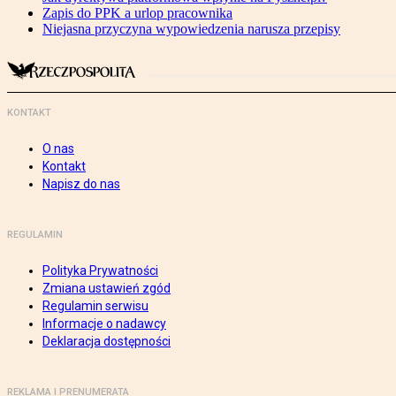
Zapis do PPK a urlop pracownika
Niejasna przyczyna wypowiedzenia narusza przepisy
KONTAKT
O nas
Kontakt
Napisz do nas
REGULAMIN
Polityka Prywatności
Zmiana ustawień zgód
Regulamin serwisu
Informacje o nadawcy
Deklaracja dostępności
REKLAMA I PRENUMERATA