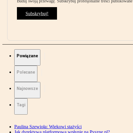
Buduj swoją przewagę. Subskrybuj profesjonalne treści publikowane 
Subskrybuj!
Powiązane
Polecane
Najnowsze
Tagi
Paulina Szewioła: Wiekowi stażyści
Jak dyrektywa platformowa wpłynie na Pyszne.pl?