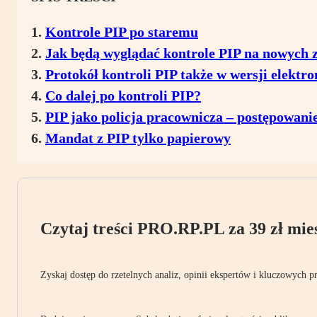
Kontrole PIP po staremu
Jak będą wyglądać kontrole PIP na nowych 
Protokół kontroli PIP także w wersji elektro
Co dalej po kontroli PIP?
PIP jako policja pracownicza – postępowan
Mandat z PIP tylko papierowy
Czytaj treści PRO.RP.PL za 39 zł mies
Zyskaj dostęp do rzetelnych analiz, opinii ekspertów i kluczowych p