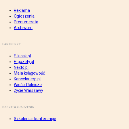
Reklama
Ogłoszenia
Prenumerata
Archiwum
PARTNERZY
E-kiosk.pl
E-gazety.pl
Nexto.pl
Mała księgowość
Kancelarierp.pl
Wieści Rolnicze
Życie Warszawy
NASZE WYDARZENIA
Szkolenia i konferencje