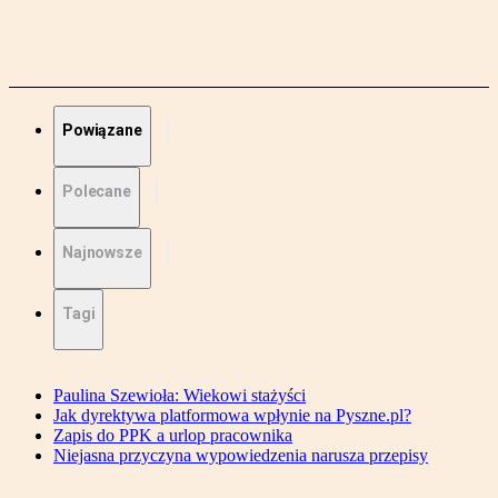
Powiązane
Polecane
Najnowsze
Tagi
Paulina Szewioła: Wiekowi stażyści
Jak dyrektywa platformowa wpłynie na Pyszne.pl?
Zapis do PPK a urlop pracownika
Niejasna przyczyna wypowiedzenia narusza przepisy