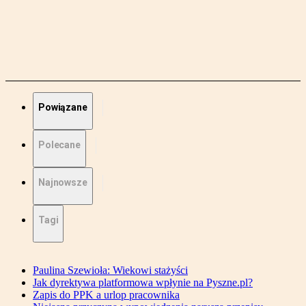
Powiązane
Polecane
Najnowsze
Tagi
Paulina Szewioła: Wiekowi stażyści
Jak dyrektywa platformowa wpłynie na Pyszne.pl?
Zapis do PPK a urlop pracownika