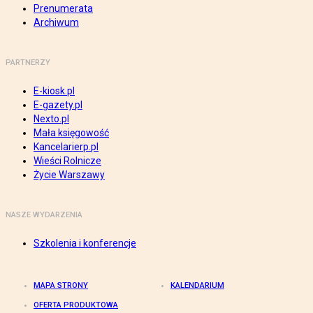
Prenumerata
Archiwum
PARTNERZY
E-kiosk.pl
E-gazety.pl
Nexto.pl
Mała księgowość
Kancelarierp.pl
Wieści Rolnicze
Życie Warszawy
NASZE WYDARZENIA
Szkolenia i konferencje
MAPA STRONY
KALENDARIUM
OFERTA PRODUKTOWA