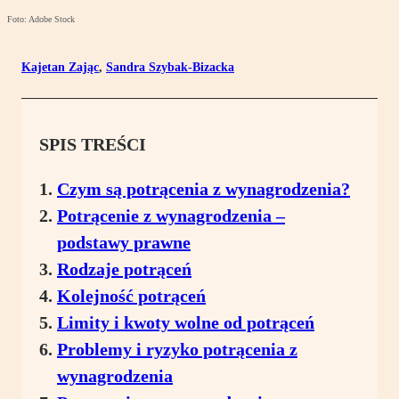
Foto: Adobe Stock
Kajetan Zając
,
Sandra Szybak-Bizacka
SPIS TREŚCI
Czym są potrącenia z wynagrodzenia?
Potrącenie z wynagrodzenia –
podstawy prawne
Rodzaje potrąceń
Kolejność potrąceń
Limity i kwoty wolne od potrąceń
Problemy i ryzyko potrącenia z
wynagrodzenia