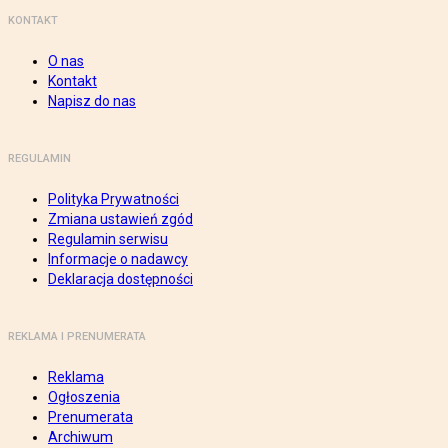
KONTAKT
O nas
Kontakt
Napisz do nas
REGULAMIN
Polityka Prywatności
Zmiana ustawień zgód
Regulamin serwisu
Informacje o nadawcy
Deklaracja dostępności
REKLAMA I PRENUMERATA
Reklama
Ogłoszenia
Prenumerata
Archiwum