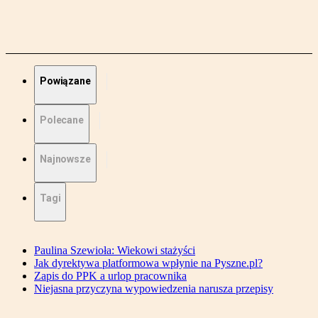
Powiązane
Polecane
Najnowsze
Tagi
Paulina Szewioła: Wiekowi stażyści
Jak dyrektywa platformowa wpłynie na Pyszne.pl?
Zapis do PPK a urlop pracownika
Niejasna przyczyna wypowiedzenia narusza przepisy