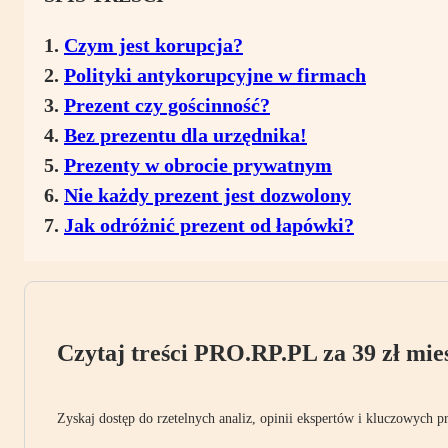
Czym jest korupcja?
Polityki antykorupcyjne w firmach
Prezent czy gościnność?
Bez prezentu dla urzędnika!
Prezenty w obrocie prywatnym
Nie każdy prezent jest dozwolony
Jak odróżnić prezent od łapówki?
Czytaj treści PRO.RP.PL za 39 zł mies
Zyskaj dostęp do rzetelnych analiz, opinii ekspertów i kluczowych p