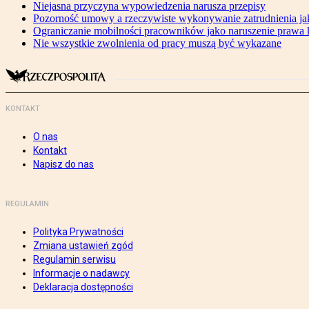
Niejasna przyczyna wypowiedzenia narusza przepisy
Pozorność umowy a rzeczywiste wykonywanie zatrudnienia j
Ograniczanie mobilności pracowników jako naruszenie prawa 
Nie wszystkie zwolnienia od pracy muszą być wykazane
KONTAKT
O nas
Kontakt
Napisz do nas
REGULAMIN
Polityka Prywatności
Zmiana ustawień zgód
Regulamin serwisu
Informacje o nadawcy
Deklaracja dostępności