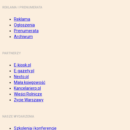
REKLAMA I PRENUMERATA
Reklama
Ogłoszenia
Prenumerata
Archiwum
PARTNERZY
E-kiosk.pl
E-gazety.pl
Nexto.pl
Mała księgowość
Kancelarierp.pl
Wieści Rolnicze
Życie Warszawy
NASZE WYDARZENIA
Szkolenia i konferencje