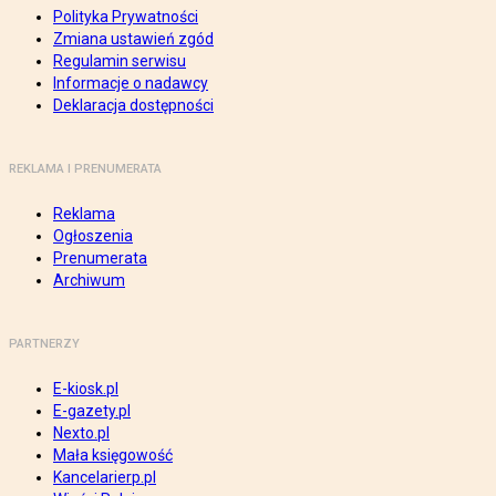
Polityka Prywatności
Zmiana ustawień zgód
Regulamin serwisu
Informacje o nadawcy
Deklaracja dostępności
REKLAMA I PRENUMERATA
Reklama
Ogłoszenia
Prenumerata
Archiwum
PARTNERZY
E-kiosk.pl
E-gazety.pl
Nexto.pl
Mała księgowość
Kancelarierp.pl