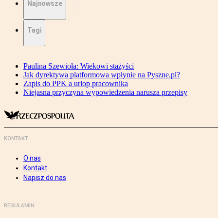
Najnowsze
Tagi
Paulina Szewioła: Wiekowi stażyści
Jak dyrektywa platformowa wpłynie na Pyszne.pl?
Zapis do PPK a urlop pracownika
Niejasna przyczyna wypowiedzenia narusza przepisy
KONTAKT
O nas
Kontakt
Napisz do nas
REGULAMIN