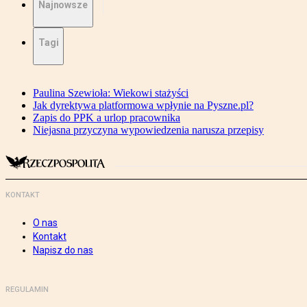
Najnowsze
Tagi
Paulina Szewioła: Wiekowi stażyści
Jak dyrektywa platformowa wpłynie na Pyszne.pl?
Zapis do PPK a urlop pracownika
Niejasna przyczyna wypowiedzenia narusza przepisy
KONTAKT
O nas
Kontakt
Napisz do nas
REGULAMIN