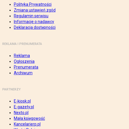
Polityka Prywatności
Zmiana ustawień zgód
Regulamin serwisu
Informacje o nadawcy
Deklaracja dostępności
REKLAMA I PRENUMERATA
Reklama
Ogłoszenia
Prenumerata
Archiwum
PARTNERZY
E-kiosk.pl
E-gazety.pl
Nexto.pl
Mała księgowość
Kancelarierp.pl