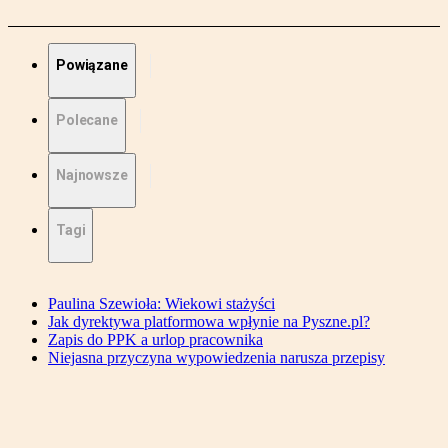
Powiązane
Polecane
Najnowsze
Tagi
Paulina Szewioła: Wiekowi stażyści
Jak dyrektywa platformowa wpłynie na Pyszne.pl?
Zapis do PPK a urlop pracownika
Niejasna przyczyna wypowiedzenia narusza przepisy