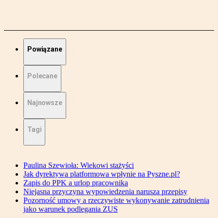
Powiązane
Polecane
Najnowsze
Tagi
Paulina Szewioła: Wiekowi stażyści
Jak dyrektywa platformowa wpłynie na Pyszne.pl?
Zapis do PPK a urlop pracownika
Niejasna przyczyna wypowiedzenia narusza przepisy
Pozorność umowy a rzeczywiste wykonywanie zatrudnienia
jako warunek podlegania ZUS