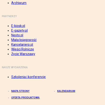
Archiwum
PARTNERZY
E-kiosk.pl
E-gazety.pl
Nexto.pl
Mała księgowość
Kancelarierp.pl
Wieści Rolnicze
Życie Warszawy
NASZE WYDARZENIA
Szkolenia i konferencje
MAPA STRONY
KALENDARIUM
OFERTA PRODUKTOWA