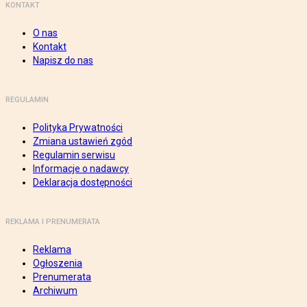
KONTAKT
O nas
Kontakt
Napisz do nas
REGULAMIN
Polityka Prywatności
Zmiana ustawień zgód
Regulamin serwisu
Informacje o nadawcy
Deklaracja dostępności
REKLAMA I PRENUMERATA
Reklama
Ogłoszenia
Prenumerata
Archiwum