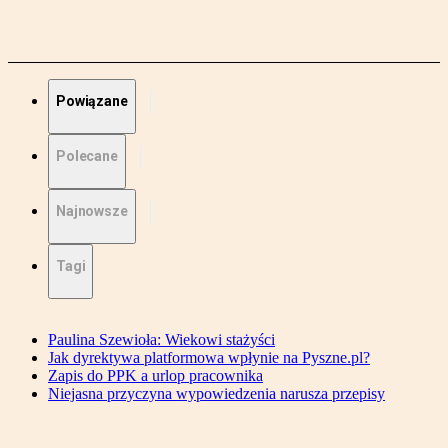
Powiązane
Polecane
Najnowsze
Tagi
Paulina Szewioła: Wiekowi stażyści
Jak dyrektywa platformowa wpłynie na Pyszne.pl?
Zapis do PPK a urlop pracownika
Niejasna przyczyna wypowiedzenia narusza przepisy