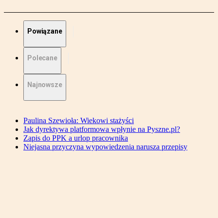
Powiązane
Polecane
Najnowsze
Paulina Szewioła: Wiekowi stażyści
Jak dyrektywa platformowa wpłynie na Pyszne.pl?
Zapis do PPK a urlop pracownika
Niejasna przyczyna wypowiedzenia narusza przepisy