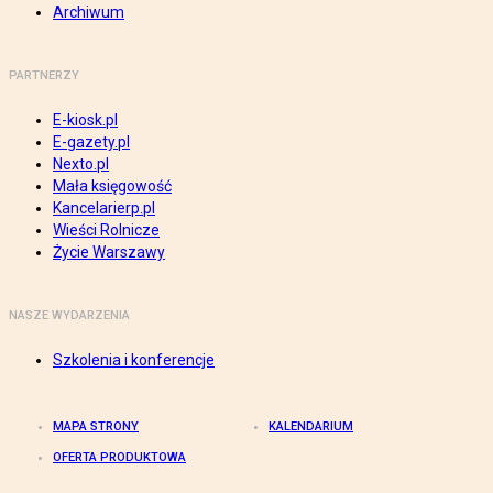
Archiwum
PARTNERZY
E-kiosk.pl
E-gazety.pl
Nexto.pl
Mała księgowość
Kancelarierp.pl
Wieści Rolnicze
Życie Warszawy
NASZE WYDARZENIA
Szkolenia i konferencje
MAPA STRONY
KALENDARIUM
OFERTA PRODUKTOWA