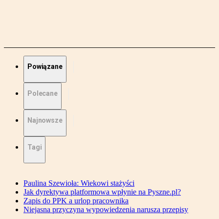
Powiązane
Polecane
Najnowsze
Tagi
Paulina Szewioła: Wiekowi stażyści
Jak dyrektywa platformowa wpłynie na Pyszne.pl?
Zapis do PPK a urlop pracownika
Niejasna przyczyna wypowiedzenia narusza przepisy