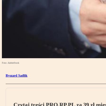
Foto: AdobeStock
Ryszard Sadlik
Czytaj treści PRO.RP.PL za 39 zł mies