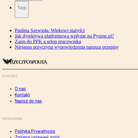
Tagi
Paulina Szewioła: Wiekowi stażyści
Jak dyrektywa platformowa wpłynie na Pyszne.pl?
Zapis do PPK a urlop pracownika
Niejasna przyczyna wypowiedzenia narusza przepisy
KONTAKT
O nas
Kontakt
Napisz do nas
REGULAMIN
Polityka Prywatności
Zmiana ustawień zgód