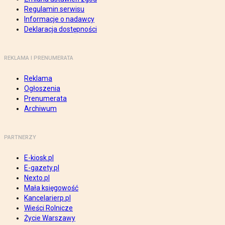
Regulamin serwisu
Informacje o nadawcy
Deklaracja dostępności
REKLAMA I PRENUMERATA
Reklama
Ogłoszenia
Prenumerata
Archiwum
PARTNERZY
E-kiosk.pl
E-gazety.pl
Nexto.pl
Mała księgowość
Kancelarierp.pl
Wieści Rolnicze
Życie Warszawy