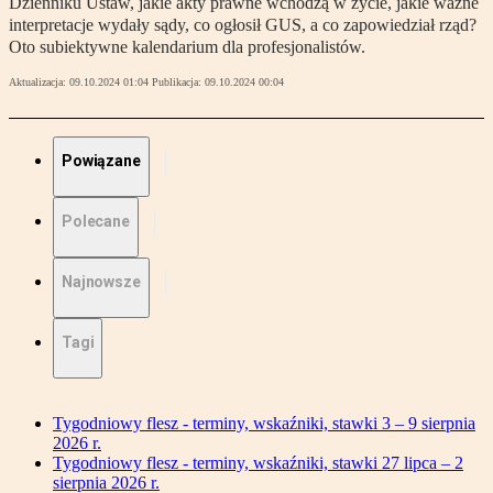
Dzienniku Ustaw, jakie akty prawne wchodzą w życie, jakie ważne
interpretacje wydały sądy, co ogłosił GUS, a co zapowiedział rząd?
Oto subiektywne kalendarium dla profesjonalistów.
Aktualizacja:
09.10.2024 01:04
Publikacja:
09.10.2024 00:04
Powiązane
Polecane
Najnowsze
Tagi
Tygodniowy flesz - terminy, wskaźniki, stawki 3 – 9 sierpnia
2026 r.
Tygodniowy flesz - terminy, wskaźniki, stawki 27 lipca – 2
sierpnia 2026 r.