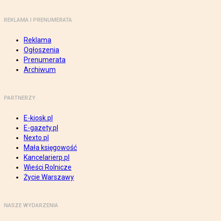
REKLAMA I PRENUMERATA
Reklama
Ogłoszenia
Prenumerata
Archiwum
PARTNERZY
E-kiosk.pl
E-gazety.pl
Nexto.pl
Mała księgowość
Kancelarierp.pl
Wieści Rolnicze
Życie Warszawy
NASZE WYDARZENIA