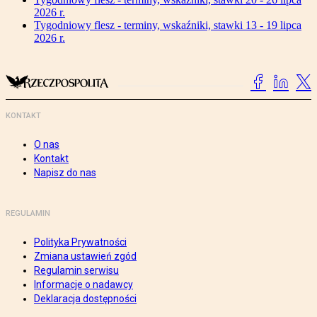
2026 r.
Tygodniowy flesz - terminy, wskaźniki, stawki 13 - 19 lipca
2026 r.
KONTAKT
O nas
Kontakt
Napisz do nas
REGULAMIN
Polityka Prywatności
Zmiana ustawień zgód
Regulamin serwisu
Informacje o nadawcy
Deklaracja dostępności