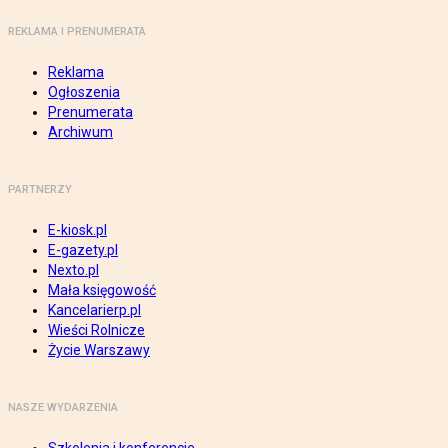
REKLAMA I PRENUMERATA
Reklama
Ogłoszenia
Prenumerata
Archiwum
PARTNERZY
E-kiosk.pl
E-gazety.pl
Nexto.pl
Mała księgowość
Kancelarierp.pl
Wieści Rolnicze
Życie Warszawy
NASZE WYDARZENIA