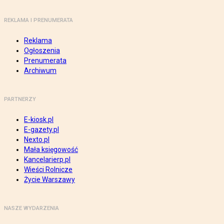
REKLAMA I PRENUMERATA
Reklama
Ogłoszenia
Prenumerata
Archiwum
PARTNERZY
E-kiosk.pl
E-gazety.pl
Nexto.pl
Mała księgowość
Kancelarierp.pl
Wieści Rolnicze
Życie Warszawy
NASZE WYDARZENIA