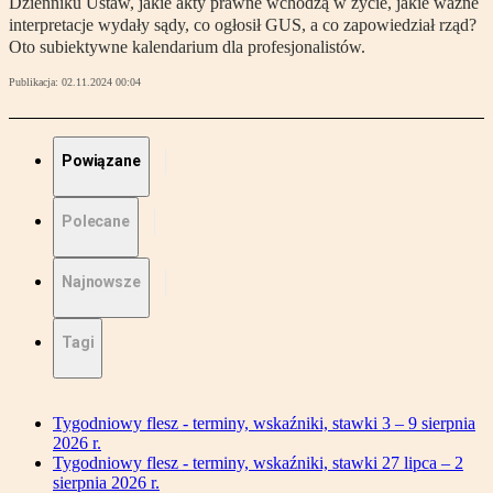
Dzienniku Ustaw, jakie akty prawne wchodzą w życie, jakie ważne
interpretacje wydały sądy, co ogłosił GUS, a co zapowiedział rząd?
Oto subiektywne kalendarium dla profesjonalistów.
Publikacja:
02.11.2024 00:04
Powiązane
Polecane
Najnowsze
Tagi
Tygodniowy flesz - terminy, wskaźniki, stawki 3 – 9 sierpnia
2026 r.
Tygodniowy flesz - terminy, wskaźniki, stawki 27 lipca – 2
sierpnia 2026 r.