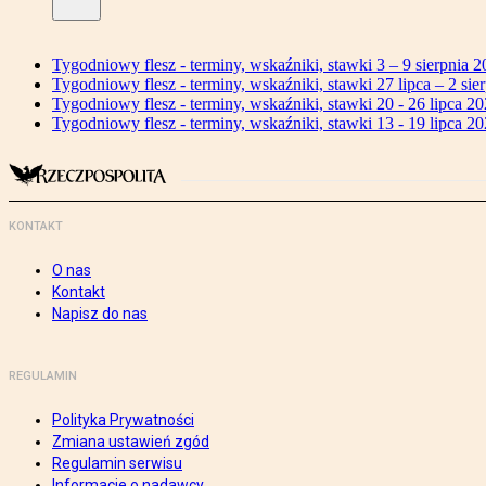
Tygodniowy flesz - terminy, wskaźniki, stawki 3 – 9 sierpnia 2
Tygodniowy flesz - terminy, wskaźniki, stawki 27 lipca – 2 sier
Tygodniowy flesz - terminy, wskaźniki, stawki 20 - 26 lipca 20
Tygodniowy flesz - terminy, wskaźniki, stawki 13 - 19 lipca 20
KONTAKT
O nas
Kontakt
Napisz do nas
REGULAMIN
Polityka Prywatności
Zmiana ustawień zgód
Regulamin serwisu
Informacje o nadawcy