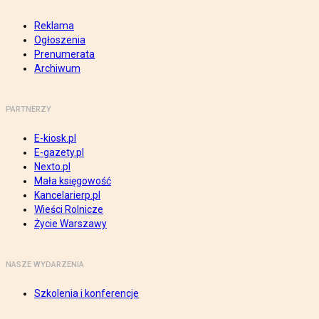
Reklama
Ogłoszenia
Prenumerata
Archiwum
PARTNERZY
E-kiosk.pl
E-gazety.pl
Nexto.pl
Mała księgowość
Kancelarierp.pl
Wieści Rolnicze
Życie Warszawy
NASZE WYDARZENIA
Szkolenia i konferencje