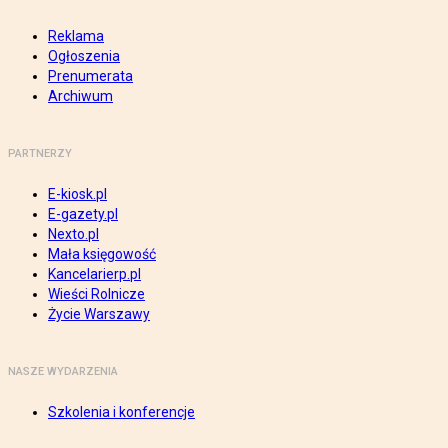
Reklama
Ogłoszenia
Prenumerata
Archiwum
PARTNERZY
E-kiosk.pl
E-gazety.pl
Nexto.pl
Mała księgowość
Kancelarierp.pl
Wieści Rolnicze
Życie Warszawy
NASZE WYDARZENIA
Szkolenia i konferencje