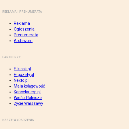
REKLAMA I PRENUMERATA
Reklama
Ogłoszenia
Prenumerata
Archiwum
PARTNERZY
E-kiosk.pl
E-gazety.pl
Nexto.pl
Mała księgowość
Kancelarierp.pl
Wieści Rolnicze
Życie Warszawy
NASZE WYDARZENIA