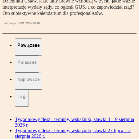
Dzienniku Ustaw, jakie akty prawne wchodzą w życie, jakie ważne
interpretacje wydały sądy, co ogłosił GUS, a co zapowiedział rząd?
Oto subiektywne kalendarium dla profesjonalistów.
Publikacja:
18.01.2025 00:10
Powiązane
Polecane
Najnowsze
Tagi
Tygodniowy flesz - terminy, wskaźniki, stawki 3 – 9 sierpnia
2026 r.
Tygodniowy flesz - terminy, wskaźniki, stawki 27 lipca – 2
sierpnia 2026 r.