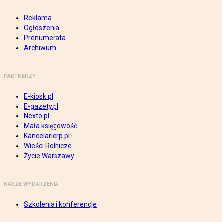
Reklama
Ogłoszenia
Prenumerata
Archiwum
PARTNERZY
E-kiosk.pl
E-gazety.pl
Nexto.pl
Mała księgowość
Kancelarierp.pl
Wieści Rolnicze
Życie Warszawy
NASZE WYDARZENIA
Szkolenia i konferencje