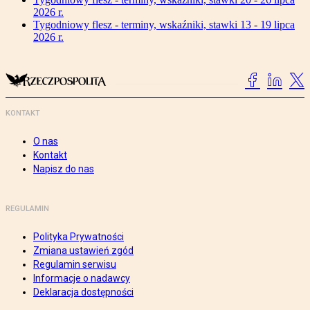
2026 r.
Tygodniowy flesz - terminy, wskaźniki, stawki 13 - 19 lipca
2026 r.
KONTAKT
O nas
Kontakt
Napisz do nas
REGULAMIN
Polityka Prywatności
Zmiana ustawień zgód
Regulamin serwisu
Informacje o nadawcy
Deklaracja dostępności