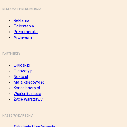
REKLAMA I PRENUMERATA
Reklama
Ogłoszenia
Prenumerata
Archiwum
PARTNERZY
E-kiosk.pl
E-gazety.pl
Nexto.pl
Mała księgowość
Kancelarierp.pl
Wieści Rolnicze
Życie Warszawy
NASZE WYDARZENIA