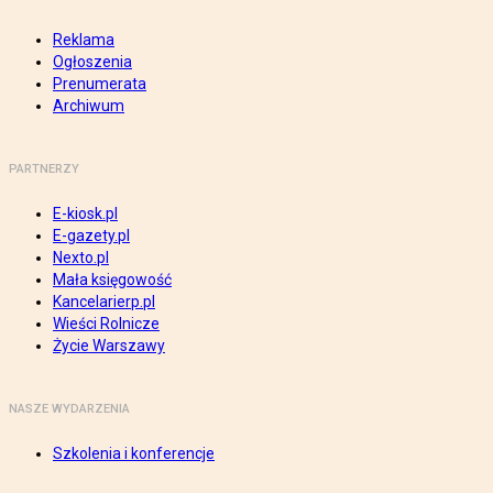
Reklama
Ogłoszenia
Prenumerata
Archiwum
PARTNERZY
E-kiosk.pl
E-gazety.pl
Nexto.pl
Mała księgowość
Kancelarierp.pl
Wieści Rolnicze
Życie Warszawy
NASZE WYDARZENIA
Szkolenia i konferencje