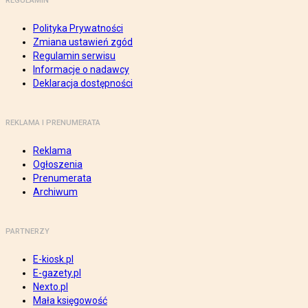
REGULAMIN
Polityka Prywatności
Zmiana ustawień zgód
Regulamin serwisu
Informacje o nadawcy
Deklaracja dostępności
REKLAMA I PRENUMERATA
Reklama
Ogłoszenia
Prenumerata
Archiwum
PARTNERZY
E-kiosk.pl
E-gazety.pl
Nexto.pl
Mała księgowość