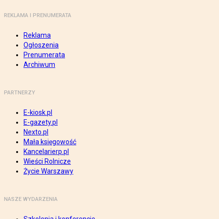
REKLAMA I PRENUMERATA
Reklama
Ogłoszenia
Prenumerata
Archiwum
PARTNERZY
E-kiosk.pl
E-gazety.pl
Nexto.pl
Mała księgowość
Kancelarierp.pl
Wieści Rolnicze
Życie Warszawy
NASZE WYDARZENIA