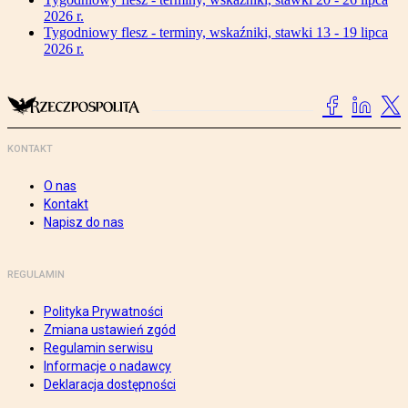
2026 r.
Tygodniowy flesz - terminy, wskaźniki, stawki 13 - 19 lipca
2026 r.
KONTAKT
O nas
Kontakt
Napisz do nas
REGULAMIN
Polityka Prywatności
Zmiana ustawień zgód
Regulamin serwisu
Informacje o nadawcy
Deklaracja dostępności