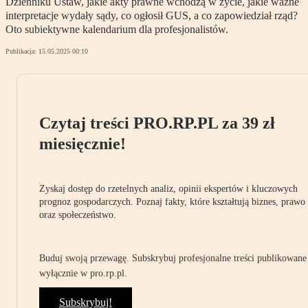
Dzienniku Ustaw, jakie akty prawne wchodzą w życie, jakie ważne
interpretacje wydały sądy, co ogłosił GUS, a co zapowiedział rząd?
Oto subiektywne kalendarium dla profesjonalistów.
Publikacja:
15.05.2025 00:10
Czytaj treści PRO.RP.PL za 39 zł
miesięcznie!
Zyskaj dostęp do rzetelnych analiz, opinii ekspertów i kluczowych
prognoz gospodarczych. Poznaj fakty, które kształtują biznes, prawo
oraz społeczeństwo.
Buduj swoją przewagę. Subskrybuj profesjonalne treści publikowane
wyłącznie w pro.rp.pl.
Subskrybuj!