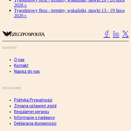
2026 r.
Tygodniowy flesz - terminy, wskaźniki, stawki 13 - 19 lipca
2026 r.
KONTAKT
O nas
Kontakt
Napisz do nas
REGULAMIN
Polityka Prywatności
Zmiana ustawień zgód
Regulamin serwisu
Informacje o nadawcy
Deklaracja dostępności