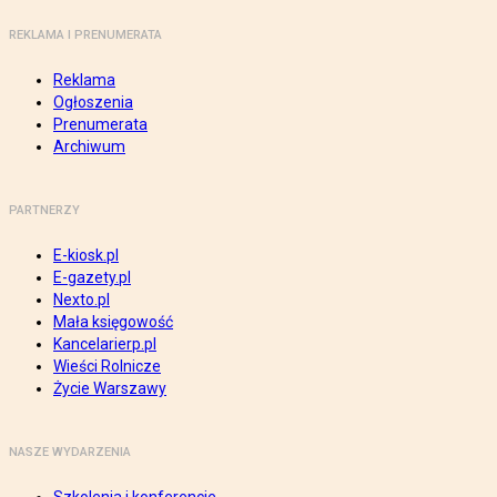
REKLAMA I PRENUMERATA
Reklama
Ogłoszenia
Prenumerata
Archiwum
PARTNERZY
E-kiosk.pl
E-gazety.pl
Nexto.pl
Mała księgowość
Kancelarierp.pl
Wieści Rolnicze
Życie Warszawy
NASZE WYDARZENIA