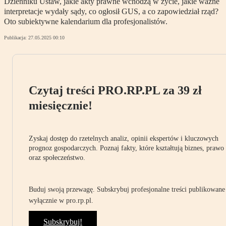
Dzienniku Ustaw, jakie akty prawne wchodzą w życie, jakie ważne
interpretacje wydały sądy, co ogłosił GUS, a co zapowiedział rząd?
Oto subiektywne kalendarium dla profesjonalistów.
Publikacja:
27.05.2025 00:10
Czytaj treści PRO.RP.PL za 39 zł
miesięcznie!
Zyskaj dostęp do rzetelnych analiz, opinii ekspertów i kluczowych
prognoz gospodarczych. Poznaj fakty, które kształtują biznes, prawo
oraz społeczeństwo.
Buduj swoją przewagę. Subskrybuj profesjonalne treści publikowane
wyłącznie w pro.rp.pl.
Subskrybuj!