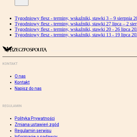
Tygodniowy flesz - terminy, wskaźniki, stawki 3 – 9 sierpnia 2
Tygodniowy flesz - terminy, wskaźniki, stawki 27 lipca – 2 sier
Tygodniowy flesz - terminy, wskaźniki, stawki 20 - 26 lipca 20
Tygodniowy flesz - terminy, wskaźniki, stawki 13 - 19 lipca 20
KONTAKT
O nas
Kontakt
Napisz do nas
REGULAMIN
Polityka Prywatności
Zmiana ustawień zgód
Regulamin serwisu
Informacje o nadawcy