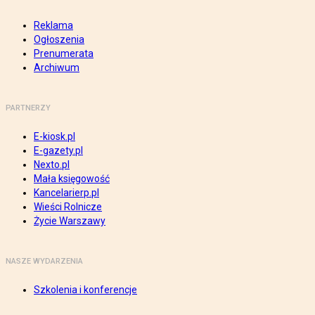
Reklama
Ogłoszenia
Prenumerata
Archiwum
PARTNERZY
E-kiosk.pl
E-gazety.pl
Nexto.pl
Mała księgowość
Kancelarierp.pl
Wieści Rolnicze
Życie Warszawy
NASZE WYDARZENIA
Szkolenia i konferencje