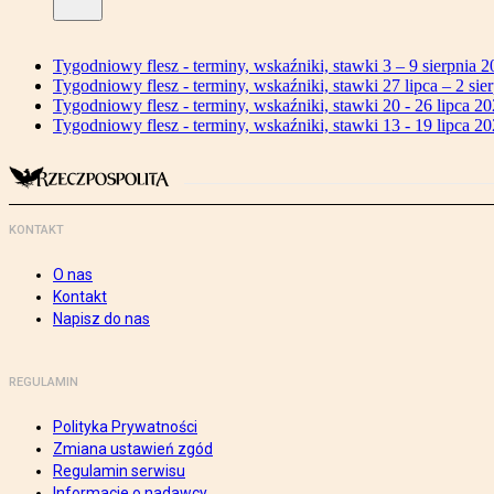
Tygodniowy flesz - terminy, wskaźniki, stawki 3 – 9 sierpnia 2
Tygodniowy flesz - terminy, wskaźniki, stawki 27 lipca – 2 sier
Tygodniowy flesz - terminy, wskaźniki, stawki 20 - 26 lipca 20
Tygodniowy flesz - terminy, wskaźniki, stawki 13 - 19 lipca 20
KONTAKT
O nas
Kontakt
Napisz do nas
REGULAMIN
Polityka Prywatności
Zmiana ustawień zgód
Regulamin serwisu
Informacje o nadawcy