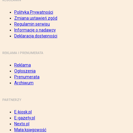
REGULAMIN
Polityka Prywatności
Zmiana ustawień zgód
Regulamin serwisu
Informacje o nadawcy
Deklaracja dostępności
REKLAMA I PRENUMERATA
Reklama
Ogłoszenia
Prenumerata
Archiwum
PARTNERZY
E-kiosk.pl
E-gazety.pl
Nexto.pl
Mała księgowość