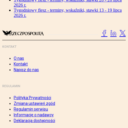
2026 r.
Tygodniowy flesz - terminy, wskaźniki, stawki 13 - 19 lipca
2026 r.
KONTAKT
O nas
Kontakt
Napisz do nas
REGULAMIN
Polityka Prywatności
Zmiana ustawień zgód
Regulamin serwisu
Informacje o nadawcy
Deklaracja dostępności