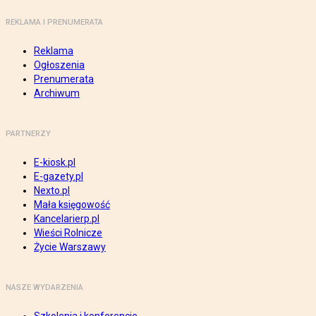
REKLAMA I PRENUMERATA
Reklama
Ogłoszenia
Prenumerata
Archiwum
PARTNERZY
E-kiosk.pl
E-gazety.pl
Nexto.pl
Mała księgowość
Kancelarierp.pl
Wieści Rolnicze
Życie Warszawy
NASZE WYDARZENIA