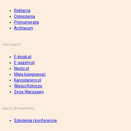
Reklama
Ogłoszenia
Prenumerata
Archiwum
PARTNERZY
E-kiosk.pl
E-gazety.pl
Nexto.pl
Mała księgowość
Kancelarierp.pl
Wieści Rolnicze
Życie Warszawy
NASZE WYDARZENIA
Szkolenia i konferencje